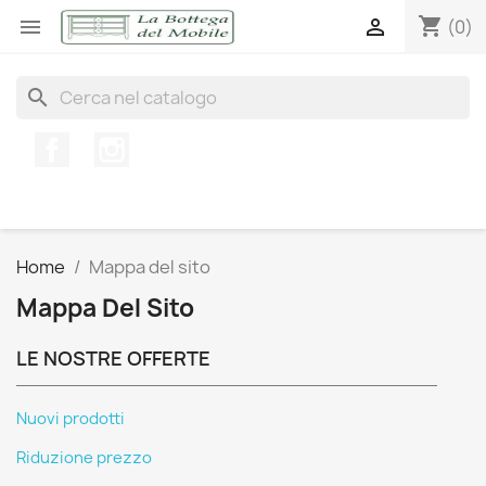
shopping_cart


(0)
search
Facebook
Instagram
Home
Mappa del sito
Mappa Del Sito
LE NOSTRE OFFERTE
Nuovi prodotti
Riduzione prezzo