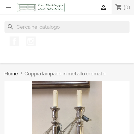
shopping_cart


(0)
search
Facebook
Instagram
Home
Coppia lampade in metallo cromato