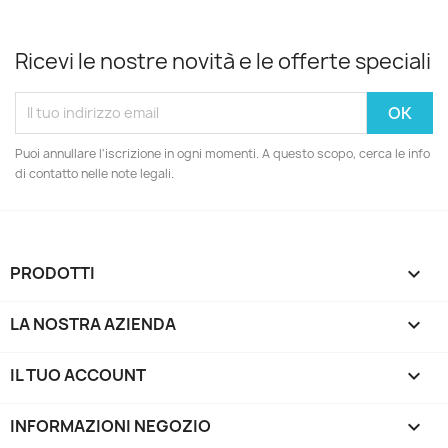
Ricevi le nostre novità e le offerte speciali
Puoi annullare l'iscrizione in ogni momenti. A questo scopo, cerca le info
di contatto nelle note legali.
PRODOTTI

LA NOSTRA AZIENDA

IL TUO ACCOUNT

INFORMAZIONI NEGOZIO
keyboard_arrow_down