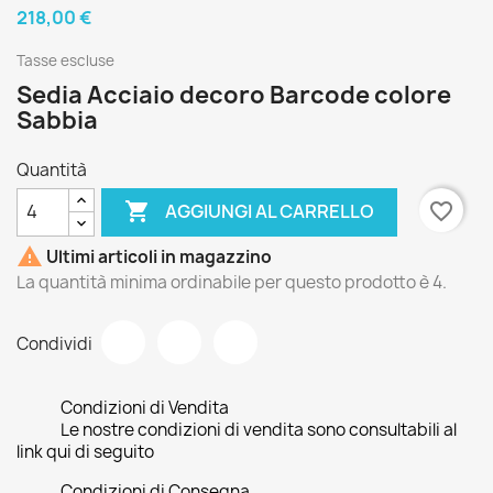
218,00 €
Tasse escluse
Sedia Acciaio decoro Barcode colore
Sabbia
Quantità

favorite_border
AGGIUNGI AL CARRELLO

Ultimi articoli in magazzino
La quantità minima ordinabile per questo prodotto è 4.
Condividi
Condizioni di Vendita
Le nostre condizioni di vendita sono consultabili al
link qui di seguito
Condizioni di Consegna