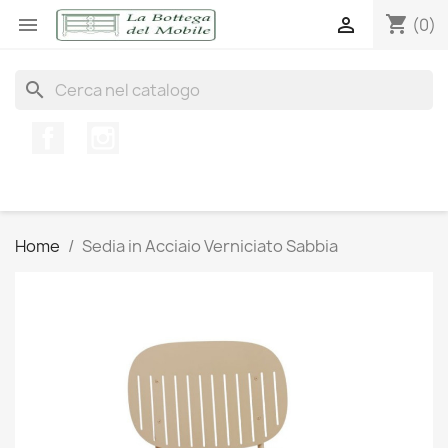
shopping_cart


(0)
search
Facebook
Instagram
Home
Sedia in Acciaio Verniciato Sabbia